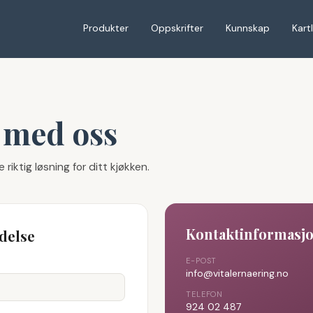
Produkter
Oppskrifter
Kunnskap
Kart
 med oss
 riktig løsning for ditt kjøkken.
Kontaktinformasj
delse
E-POST
info@vitalernaering.no
TELEFON
924 02 487