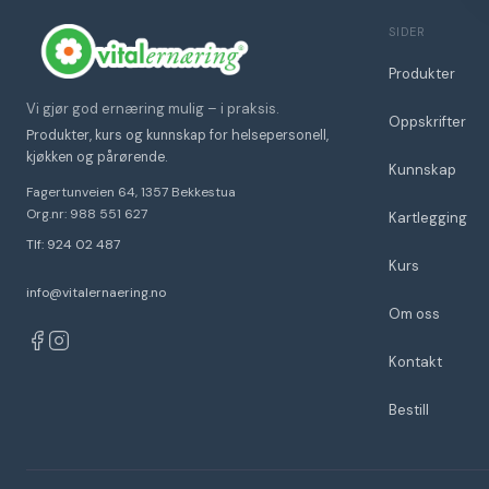
SIDER
Produkter
Vi gjør god ernæring mulig – i praksis.
Oppskrifter
Produkter, kurs og kunnskap for helsepersonell,
kjøkken og pårørende.
Kunnskap
Fagertunveien 64, 1357 Bekkestua
Org.nr: 988 551 627
Kartlegging
Tlf: 924 02 487
Kurs
info@vitalernaering.no
Om oss
Kontakt
Bestill