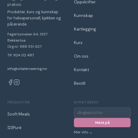
Oppskrifter
praksis.
Produkter, kurs og kunnskap
Kunnskap
for helsepersonell, kjøkken og
pårørende.
Kartlegging
Fagertunveien 64, 1357
Bekkestua
Kurs
Org.nr: 988 551 627
Tlf: 924 02 487
Om oss
info@vitalernaering.no
Kontakt
Bestill
PRODUKTER
NYHETSBREV
E-
Sooft Meals
post
for
Meld på
nyhetsbrev
123Puré
Mer info →