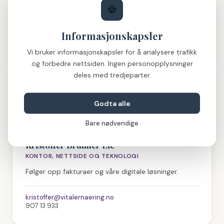
🍪
virksomheten og det faglige arbeidet.
Informasjonskapsler
heidi@vitalernaering.no
924 02 487
Vi bruker informasjonskapsler for å analysere trafikk
og forbedre nettsiden. Ingen personopplysninger
deles med tredjeparter.
Godta alle
Bare nødvendige
Kristoffer Brunner Lie
KONTOR, NETTSIDE OG TEKNOLOGI
Følger opp fakturaer og våre digitale løsninger.
kristoffer@vitalernaering.no
907 13 933