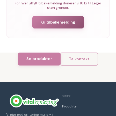
For hver utfylt tilbakemelding donerer vi 10 kr til Leger
uten grenser.
Gi tilbakemelding
Se produkter
Ta kontakt
SIDER
Produkter
Vi gjør god ernæring mulig – i