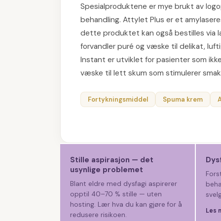
Spesialproduktene er mye brukt av logop
behandling. Attylet Plus er et amylaseres
dette produktet kan også bestilles via
forvandler puré og væske til delikat, l
Instant er utviklet for pasienter som ikk
væske til lett skum som stimulerer sma
Fortykningsmiddel
Spuma krem
A
Stille aspirasjon — det
Dysf
usynlige problemet
Fors
Blant eldre med dysfagi aspirerer
beha
opptil 40–70 % stille — uten
svel
hosting. Lær hva du kan gjøre for å
Les 
redusere risikoen.