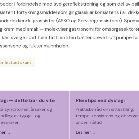
eder i forbindelse med svelgereflekstrening og som del av pall
istent fortykningsmiddel som gir glassklar konsistens i all drik
 landsdekkende grossister (ASKO og Servicegrossistene). Spuma
uftig krem med smak — molekylær gastronomi for omsorgssektoren
e kan svelge i det hele tatt: en liten batteridrevet luftpumpe fo
kssansene og fukter munnhulen.
ir Instant skum
agi — dette bør du vite
Pleietips ved dysfagi
tå symptomer, årsaker og
Praktiske råd om sittestilling,
ndling av tygge- og
tempo, konsistens og observa
gevansker.
under måltid.
mer →
Les mer →