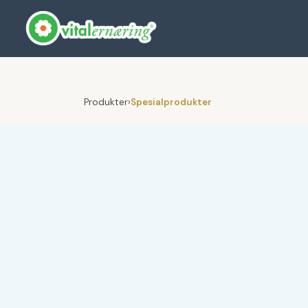
Produkter
›
Spesialprodukter