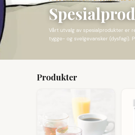
Spesialpro
Vårt utvalg av spesialprodukter er 
tygge- og svelgevansker (dysfagi). P
Produkter