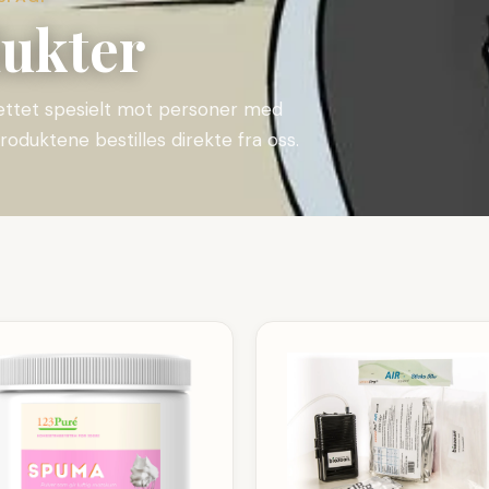
dukter
rettet spesielt mot personer med
roduktene bestilles direkte fra oss.