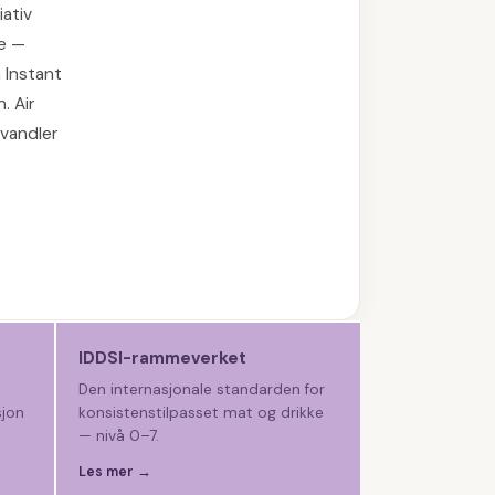
iativ
ke —
 Instant
. Air
rvandler
IDDSI-rammeverket
Den internasjonale standarden for
sjon
konsistenstilpasset mat og drikke
— nivå 0–7.
Les mer →