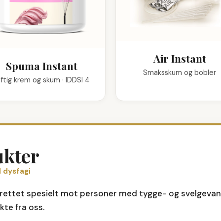
Air Instant
Spuma Instant
Smaksskum og bobler
ftig krem og skum · IDDSI 4
—
Produkter for per
ukter
 dysfagi
r rettet spesielt mot personer med tygge- og svelgeva
kte fra oss.