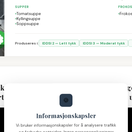
SUPPER
FROKO
Tomatsuppe
Froko
Kyllingsuppe
Soppsuppe
Produseres i:
IDDSI
2
—
Lett tykk
IDDSI
3
—
Moderat tykk
 kan føre til aspirasjonspneumoni (lung
tykning med pulver er tidkrevende og u
🍪
Informasjonskapsler
Vi bruker informasjonskapsler for å analysere trafikk
og forbedre nettsiden. Ingen personopplysninger