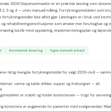
sonale. IDDSI Dispensermaskin er en praktisk løsning som doserer
å 2, 3 og 4 — uten manuell måling. Fortykningsmiddelet som br
fortykningsmidler ikke alltid gjør. Løsningen er i bruk ved instit
 og rehabiliteringsinstitusjoner som ønsker mer forutsigbar og 
al Ernæring bistår med opplæring, implementeringsplan og løpend
t
Automatisk dosering
Ingen manuelt arbeid
rer riktig mengde fortykningsmiddel for valgt IDDSI-nivå — samm
eldsmat: varme og kalde drikker, supper og frokostgrøt — alt
4.
ngsmiddelet er stabilt og holder konsistensen — trygt for serverin
tig konsistens er avgjørende for pasienter med svelgevansker. Mas