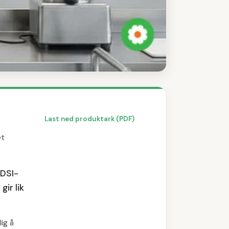
 konsistenser på drikke o
Last ned produktark (PDF)
et
DDSI-
ir lik
ig å