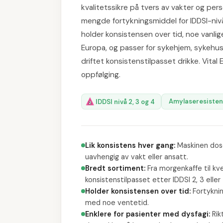
kvalitetssikre på tvers av vakter og per
mengde fortykningsmiddel for IDDSI-niv
holder konsistensen over tid, noe vanlige 
Europa, og passer for sykehjem, sykehus
driftet konsistenstilpasset drikke. Vit
oppfølging.
Amylaseresisten
IDDSI nivå 2, 3 og 4
Lik konsistens hver gang
:
Maskinen dose
uavhengig av vakt eller ansatt.
Bredt sortiment
:
Fra morgenkaffe til kv
konsistenstilpasset etter IDDSI 2, 3 eller 
Holder konsistensen over tid
:
Fortykni
med noe ventetid.
Enklere for pasienter med dysfagi
:
Rik