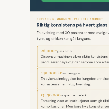
FORSKNING · ØKONOMI · PASIENTSIKKERHET
Riktig konsistens på hvert glas
En avdeling med 30 pasienter med svelgevans
tynn, og drikken kan gå i lungene.
26 000+
glass per år
Dispensermaskinen sikrer riktig konsistens
produserer nøyaktig det samme som erfar
~91 000 kr
per innleggelse
Én sykehusinnleggelse for lungebetennelse
konsistensen er riktig, hver dag.
17–50 000
kr spart per pasient
Forskning viser at institusjoner som gir ri
komplikasjoner. Men bare hvis konsistensen e