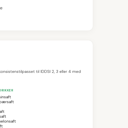
de
nsistenstilpasset til IDDSI 2, 3 eller 4 med
DRIKKER
insaft
bærsaft
aft
saft
elonsaft
ft