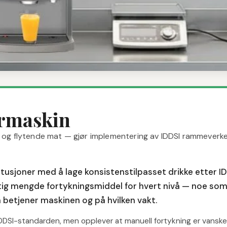
—
Standardiserte
rmaskin
e og flytende mat — gjør implementering av IDDSI rammeverk
itusjoner med å lage konsistenstilpasset drikke etter I
ktig mengde fortykningsmiddel for hvert nivå — noe som g
betjener maskinen og på hvilken vakt.
IDDSI-standarden, men opplever at manuell fortykning er vanskel