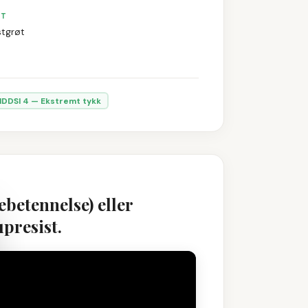
ST
stgrøt
IDDSI
4
—
Ekstremt tykk
ebetennelse) eller
presist.