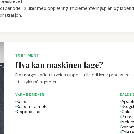
foreskrevet.
 pilotperiode i 2 uker med opplæring, implementeringsplan og løpen
onstrasjon.
SORTIMENT
Hva kan maskinen lage?
Fra morgenkaffe til kveldssuppe — alle drikkene produseres ko
ett trykk på skjermen.
VARME DRIKKER
KALDE 
Kaffe
Appels
Kaffe med melk
Skogs
Cappuccino
Cola
Pæres
Melon
Vannm
Eplesa