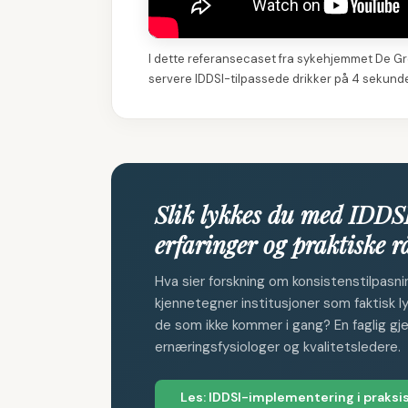
I dette referansecaset fra sykehjemmet De Gr
servere IDDSI-tilpassede drikker på 4 sekunde
Slik lykkes du med IDDS
erfaringer og praktiske r
Hva sier forskning om konsistenstilpasn
kjennetegner institusjoner som faktisk 
de som ikke kommer i gang? En faglig g
ernæringsfysiologer og kvalitetsledere.
Les: IDDSI-implementering i praksi