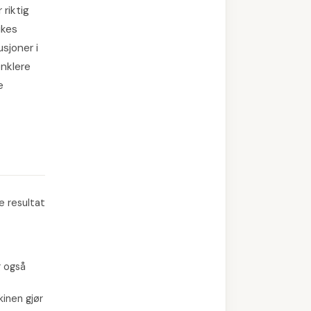
 riktig
ukes
usjoner i
enklere
e
e resultat
g også
kinen gjør