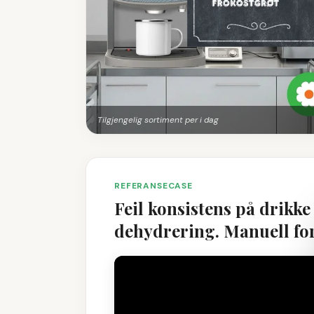
Tilgjengelig sortiment per i dag
REFERANSECASE
Feil konsistens på drikke
dehydrering. Manuell for