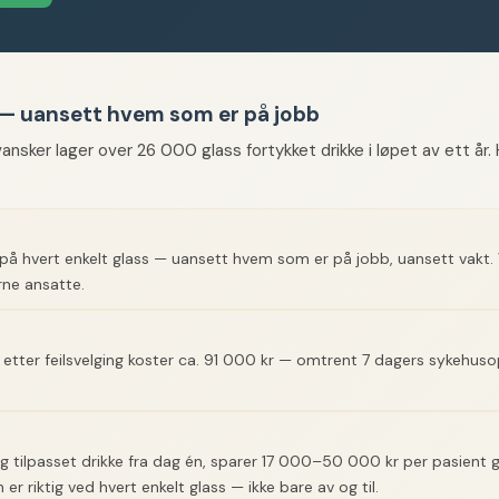
s — uansett hvem som er på jobb
ker lager over 26 000 glass fortykket drikke i løpet av ett år. 
 på hvert enkelt glass — uansett hvem som er på jobb, uansett vakt.
ne ansatte.
 etter feilsvelging koster ca. 91 000 kr — omtrent 7 dagers sykehus
ktig tilpasset drikke fra dag én, sparer 17 000–50 000 kr per pasient
r riktig ved hvert enkelt glass — ikke bare av og til.