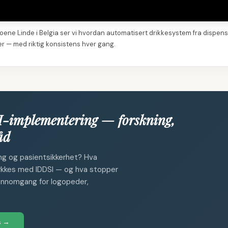
oene Linde i Belgia ser vi hvordan automatisert drikkesystem fra dispen
r — med riktig konsistens hver gang.
I-implementering — forskning,
åd
ing og pasientsikkerhet? Hva
lykkes med IDDSI — og hva stopper
jennomgang for logopeder,
s →