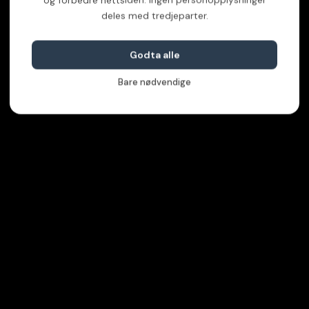
deles med tredjeparter.
Godta alle
Bare nødvendige