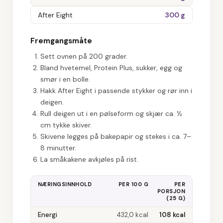
After Eight
300 g
Fremgangsmåte
Sett ovnen på 200 grader.
Bland hvetemel, Protein Plus, sukker, egg og
smør i en bolle.
Hakk After Eight i passende stykker og rør inn i
deigen.
Rull deigen ut i en pølseform og skjær ca. ½
cm tykke skiver.
Skivene legges på bakepapir og stekes i ca. 7–
8 minutter.
La småkakene avkjøles på rist.
NÆRINGSINNHOLD
PER 100 G
PER
PORSJON
(
25 G
)
Energi
432,0
kcal
108
kcal