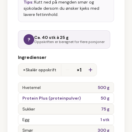
Tips:
Kutt ned på mengden smør og
sjokolade dersom du ønsker kjeks med
lavere fettinnhold.
Ca. 40 stk à 25 g
?
Oppskriften er beregnet for flere porsjoner
Ingredienser
×1
×
Skalér oppskrift
Hvetemel
500 g
Protein Plus (proteinpulver)
50 g
Sukker
75 g
Egg
1 stk
Smør
300 g