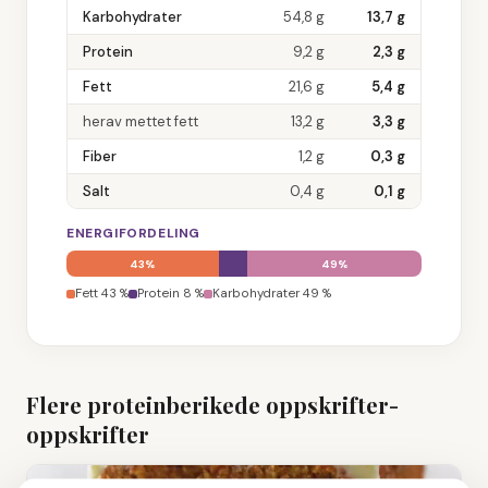
Karbohydrater
54,8
g
13,7
g
Protein
9,2
g
2,3
g
Fett
21,6
g
5,4
g
herav mettet fett
13,2
g
3,3
g
Fiber
1,2
g
0,3
g
Salt
0,4
g
0,1
g
ENERGIFORDELING
43
%
49
%
Fett
43
%
Protein
8
%
Karbohydrater
49
%
Flere
proteinberikede oppskrifter
-
oppskrifter