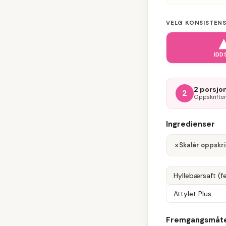
VELG KONSISTENSN
IDD
2 porsjon
2
Oppskriften
Ingredienser
×
Skalér oppskri
Hyllebærsaft (f
Attylet Plus
Fremgangsmåt