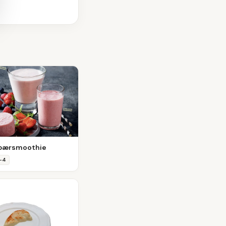
dbærsmoothie
–
4