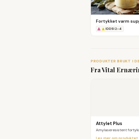
Fortykket varm su
IDDSI
2
–
4
PRODUKTER BRUKT I D
Fra Vital Ernær
Attylet Plus
Amylaseresistent fortyk
Les mer om produktet