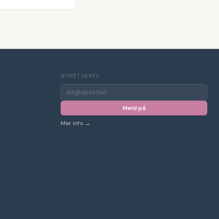
NYHETSBREV
E-
post
for
Meld på
nyhetsbrev
Mer info →