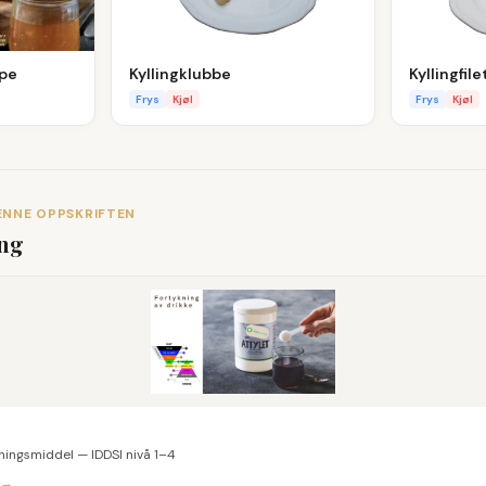
ppe
Kyllingklubbe
Kyllingfile
Frys
Kjøl
Frys
Kjøl
ENNE OPPSKRIFTEN
ing
ningsmiddel — IDDSI nivå 1–4
 →