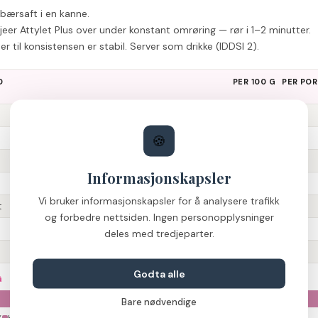
lebærsaft i en kanne.
eer Attylet Plus over under konstant omrøring — rør i 1–2 minutter.
er til konsistensen er stabil. Server som drikke (IDDSI 2).
D
PER 100 G
PER POR
4,8
kcal
1,1
g
🍪
0,0
g
Informasjonskapsler
0,0
g
Vi bruker informasjonskapsler for å analysere trafikk
t
0,0
g
og forbedre nettsiden. Ingen personopplysninger
0,0
g
deles med tredjeparter.
0,0
g
Godta alle
G
100
%
Bare nødvendige