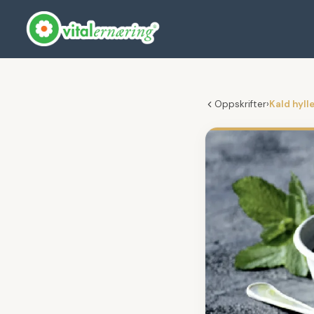
Oppskrifter
›
Kald hyl