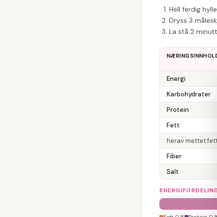
Hell ferdig hyl
Dryss 3 måleskj
La stå 2 minutt
NÆRINGSINNHOL
Energi
Karbohydrater
Protein
Fett
herav mettet fet
Fiber
Salt
ENERGIFORDELIN