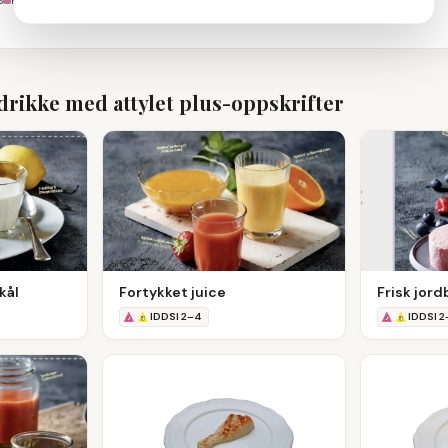
%
Karbohydrater
100
%
drikke med attylet plus
-oppskrifter
kål
Fortykket juice
Frisk jor
IDDSI
2
–
4
IDDSI
2