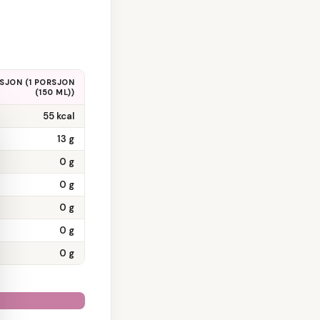
SJON (
1 PORSJON
(150 ML)
)
55
kcal
13
g
0
g
0
g
0
g
0
g
0
g