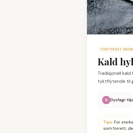
FORTYKKET DRIK
Kald hy
Tradisjonell kald
tyktflytende til 
Dysfagi-til
D
Tips:
For sterk
som forrett, de