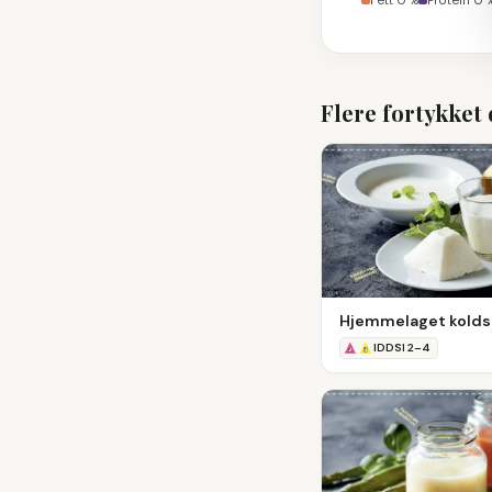
Fett
0
%
Protein
0
Flere
fortykket 
Hjemmelaget kolds
IDDSI
2
–
4