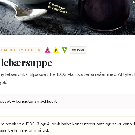
KE MED ATTYLET PLUS
55
kcal
llebærsuppe
 hyllebærdrikk tilpasset tre IDDSI-konsistensnivåer med Attylet P
gelé.
passet — konsistensmodifisert
ere smak ved IDDSI 3 og 4: bruk halvt konsentrert saft og halvt vann.
ssert eller mellommåltid.