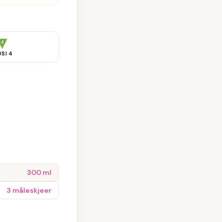
DSI
4
300 ml
3 måleskjeer