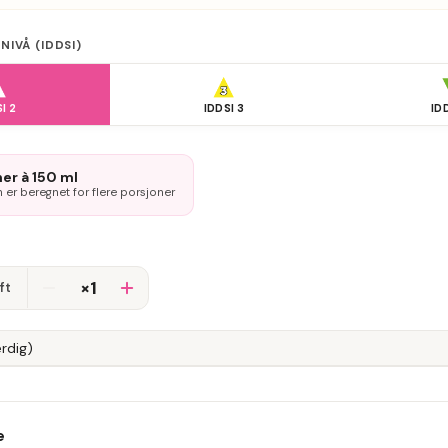
IVÅ (IDDSI)
SI
2
IDDSI
3
ID
er à 150 ml
 er beregnet for flere porsjoner
×1
ft
erdig)
e