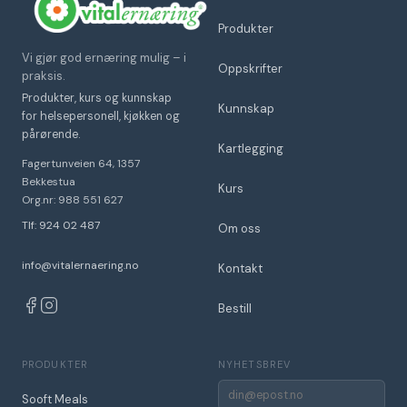
Produkter
Vi gjør god ernæring mulig – i
Oppskrifter
praksis.
Produkter, kurs og kunnskap
Kunnskap
for helsepersonell, kjøkken og
pårørende.
Kartlegging
Fagertunveien 64, 1357
Bekkestua
Kurs
Org.nr: 988 551 627
Tlf: 924 02 487
Om oss
info@vitalernaering.no
Kontakt
Bestill
PRODUKTER
NYHETSBREV
E-
Sooft Meals
post