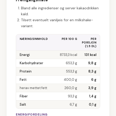
Fremgangsmåte
Bland alle ingredienser og server kakaodrikken
kald.
Tilsett eventuelt vaniljeis for en milkshake-
variant.
NÆRINGSINNHOLD
PER 100 G
PER
PORSJON
(
1,5 DL
)
Energi
8733,3
kcal
131
kcal
Karbohydrater
653,3
g
9,8
g
Protein
553,3
g
8,3
g
Fett
400,0
g
6
g
herav mettet fett
260,0
g
3,9
g
Fiber
93,3
g
1,4
g
Salt
6,7
g
0,1
g
ENERGIFORDELING