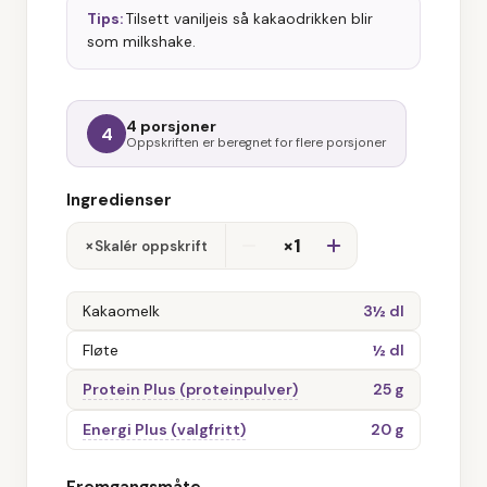
Tips:
Tilsett vaniljeis så kakaodrikken blir
som milkshake.
4 porsjoner
4
Oppskriften er beregnet for flere porsjoner
Ingredienser
×1
×
Skalér oppskrift
Kakaomelk
3½ dl
Fløte
½ dl
Protein Plus (proteinpulver)
25 g
Energi Plus (valgfritt)
20 g