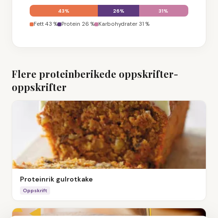
43
%
26
%
31
%
Fett
43
%
Protein
26
%
Karbohydrater
31
%
Flere
proteinberikede oppskrifter
-
oppskrifter
Proteinrik gulrotkake
Oppskrift