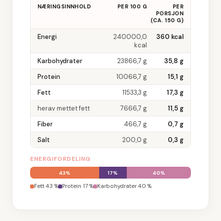
NÆRINGSINNHOLD
PER 100 G
PER
PORSJON
(
CA. 150 G
)
Energi
240000,0
360
kcal
kcal
Karbohydrater
23866,7
g
35,8
g
Protein
10066,7
g
15,1
g
Fett
11533,3
g
17,3
g
herav mettet fett
7666,7
g
11,5
g
Fiber
466,7
g
0,7
g
Salt
200,0
g
0,3
g
ENERGIFORDELING
43
%
17
%
40
%
Fett
43
%
Protein
17
%
Karbohydrater
40
%