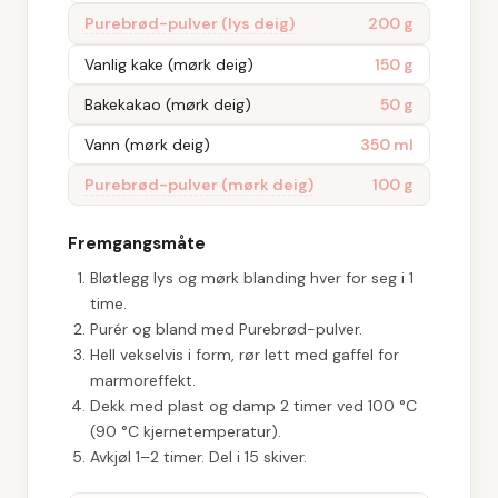
Purebrød-pulver (lys deig)
200 g
Vanlig kake (mørk deig)
150 g
Bakekakao (mørk deig)
50 g
Vann (mørk deig)
350 ml
Purebrød-pulver (mørk deig)
100 g
Fremgangsmåte
Bløtlegg lys og mørk blanding hver for seg i 1
time.
Purér og bland med Purebrød-pulver.
Hell vekselvis i form, rør lett med gaffel for
marmoreffekt.
Dekk med plast og damp 2 timer ved 100 °C
(90 °C kjernetemperatur).
Avkjøl 1–2 timer. Del i 15 skiver.