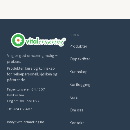
SIDER
Produkter
Vi gjør god ernæring mulig – i
Oppskrifter
praksis.
Produkter, kurs og kunnskap
Kunnskap
for helsepersonell, kjøkken og
pårørende.
Kartlegging
Fagertunveien 64, 1357
Bekkestua
Kurs
Org.nr: 988 551 627
Tlf: 924 02 487
Om oss
info@vitalernaering.no
Kontakt