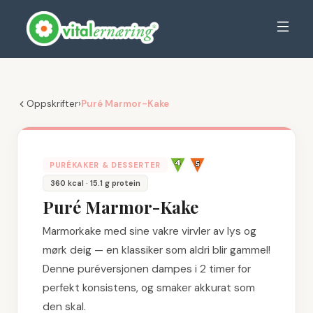
Oppskrifter
›
Puré Marmor-Kake
PURÉKAKER & DESSERTER
360
kcal
· 15.1 g protein
Puré Marmor-Kake
Marmorkake med sine vakre virvler av lys og
mørk deig — en klassiker som aldri blir gammel!
Denne puréversjonen dampes i 2 timer for
perfekt konsistens, og smaker akkurat som
den skal.