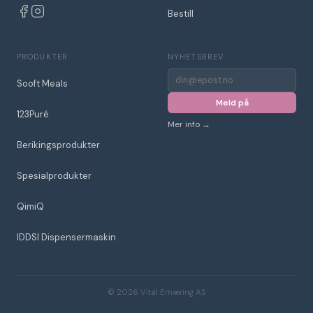
Bestill
PRODUKTER
NYHETSBREV
E-
Sooft Meals
post
for
Meld på
nyhetsbrev
123Puré
Mer info →
Berikingsprodukter
Spesialprodukter
QimiQ
IDDSI Dispensermaskin
© 2026 Vital Ernæring AS