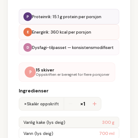
Proteinrik: 15.1 g protein per porsjon
P
Energirik: 360 kcal per porsjon
E
Dysfagi-tilpasset — konsistensmodifisert
D
15 skiver
?
Oppskriften er beregnet for flere porsjoner
Ingredienser
×1
×
Skalér oppskrift
Vanlig kake (lys deig)
300 g
Vann (lys deig)
700 ml