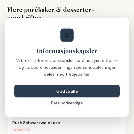
Flere
purékaker & desserter
-
oppskrifter
🍪
Informasjonskapsler
Vi bruker informasjonskapsler for å analysere trafikk
og forbedre nettsiden. Ingen personopplysninger
deles med tredjeparter.
Puré Mini-Formkake
Oppskrift
Godta alle
Puré Gulrotkake med Krem
Bare nødvendige
Oppskrift
Puré Schwarzwaldkake
Oppskrift