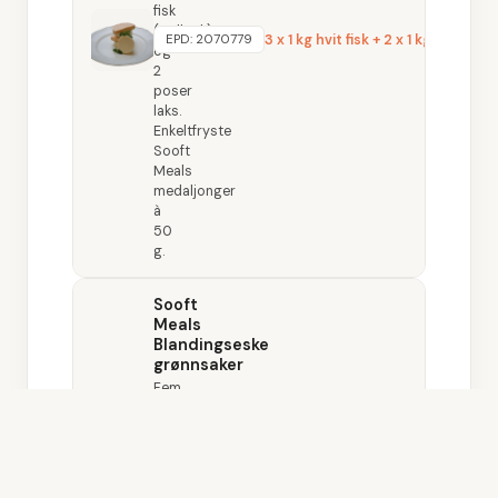
fisk
(pollock)
3 x 1 kg hvit fisk + 2 x 1 kg laks
EPD:
2070779
og
2
poser
laks.
Enkeltfryste
Sooft
Meals
medaljonger
à
50
g.
Sooft
Meals
Blandingseske
grønnsaker
Fem
grønnsaksvarianter:
gulrøtter,
blomkål,
Lagt i handlekurv (
0
)
Gå til handlekurv →
5 x 1 kg
EPD:
2069862
spinat,
rotgrønnsaker