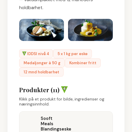
holdbarhet.
IDDSI nivå 4
5 x 1 kg per eske
Medaljonger à 50 g
Kombiner fritt
12 mnd holdbarhet
Produkter (
11
)
Klikk på et produkt for bilde, ingredienser og
næringsinnhold.
Sooft
Meals
Blandingseske