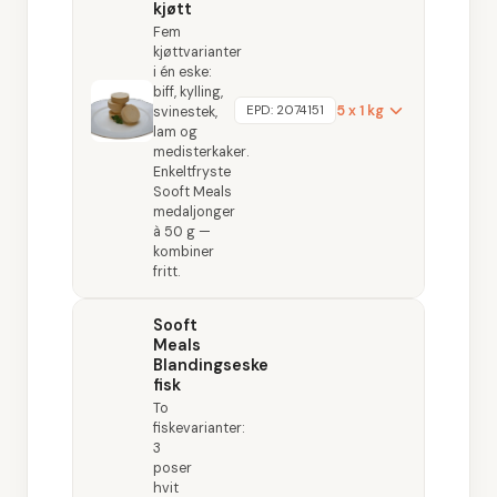
kjøtt
Fem
kjøttvarianter
i én eske:
biff, kylling,
5 x 1 kg
EPD:
2074151
svinestek,
lam og
medisterkaker.
Enkeltfryste
Sooft Meals
medaljonger
à 50 g —
kombiner
fritt.
Sooft
Meals
Blandingseske
fisk
To
fiskevarianter:
3
poser
hvit