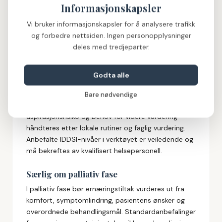
Informasjonskapsler
lys av pasientens totale situasjon — herunder lokale
rutiner, medisinsk tilstand, funksjon, behandlingsmål
Vi bruker informasjonskapsler for å analysere trafikk
og pasientens egne ønsker.
og forbedre nettsiden. Ingen personopplysninger
Helsepersonell har ansvar for å bruke verktøyet i
deles med tredjeparter.
tråd med gjeldende faglig og etisk praksis på
arbeidsstedet.
Godta alle
Særlig om svelgevansker
Bare nødvendige
Ved svelgevansker må trygg konsistens,
aspirasjonsrisiko og behov for videre vurdering
håndteres etter lokale rutiner og faglig vurdering.
Anbefalte IDDSI-nivåer i verktøyet er veiledende og
må bekreftes av kvalifisert helsepersonell.
Særlig om palliativ fase
I palliativ fase bør ernæringstiltak vurderes ut fra
komfort, symptomlindring, pasientens ønsker og
overordnede behandlingsmål. Standardanbefalinger