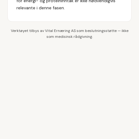
for energi- og proteininntak er ikke nødvendigvis
relevante i denne fasen.
Verktøyet tilbys av Vital Ernæring AS som beslutningsstøtte — ikke
som medisinsk rådgivning.