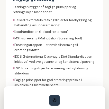
Løsningen bygger på faglige prinsipper og
retningslinjer, blant annet:
Helsedirektoratets retningslinjer for forebygging og
behandling av underernæring
Kosthåndboken (Helsedirektoratet)
MST-screening (Malnutrition Screening Tool)
Ernæringstrappen — trinnvis tilnærming til
ernæringsstøtte
IDDSI (International Dysphagia Diet Standardisation
Initiative) ved svelgevansker og konsistenstilpasning
ESPEN-retningslinjer for ernæring ved sykdom og
alderdom
Faglige prinsipper for god ernæringspraksis i
sykehjem og hjemmetjeneste
Ansvar og vurdering
🍪
Anbefalingene er veiledende og må alltid vurderes i