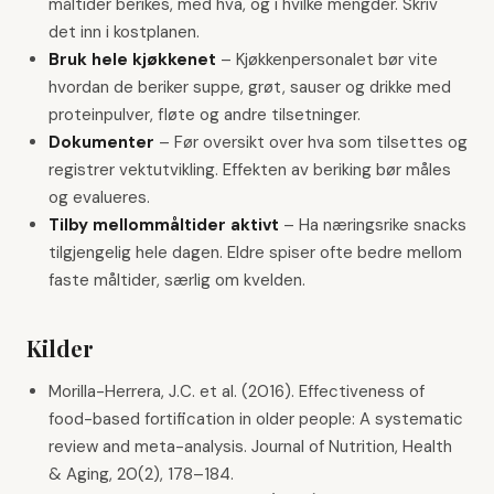
måltider berikes, med hva, og i hvilke mengder. Skriv
det inn i kostplanen.
Bruk hele kjøkkenet
–
Kjøkkenpersonalet bør vite
hvordan de beriker suppe, grøt, sauser og drikke med
proteinpulver, fløte og andre tilsetninger.
Dokumenter
–
Før oversikt over hva som tilsettes og
registrer vektutvikling. Effekten av beriking bør måles
og evalueres.
Tilby mellommåltider aktivt
–
Ha næringsrike snacks
tilgjengelig hele dagen. Eldre spiser ofte bedre mellom
faste måltider, særlig om kvelden.
Kilder
Morilla-Herrera, J.C. et al. (2016). Effectiveness of
food-based fortification in older people: A systematic
review and meta-analysis. Journal of Nutrition, Health
& Aging, 20(2), 178–184.