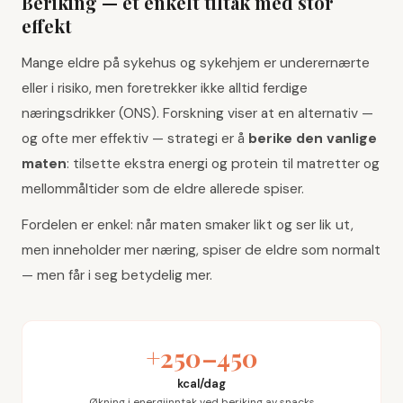
Beriking — et enkelt tiltak med stor
effekt
Mange eldre på sykehus og sykehjem er underernærte
eller i risiko, men foretrekker ikke alltid ferdige
næringsdrikker (ONS). Forskning viser at en alternativ —
og ofte mer effektiv — strategi er å
berike den vanlige
maten
: tilsette ekstra energi og protein til matretter og
mellommåltider som de eldre allerede spiser.
Fordelen er enkel: når maten smaker likt og ser lik ut,
men inneholder mer næring, spiser de eldre som normalt
— men får i seg betydelig mer.
+250–450
kcal/dag
Økning i energiinntak ved beriking av snacks