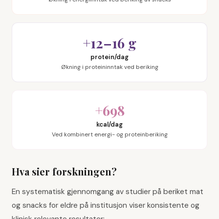
+12–16 g
protein/dag
Økning i proteininntak ved beriking
+698
kcal/dag
Ved kombinert energi- og proteinberiking
Hva sier forskningen?
En systematisk gjennomgang av studier på beriket mat
og snacks for eldre på institusjon viser konsistente og