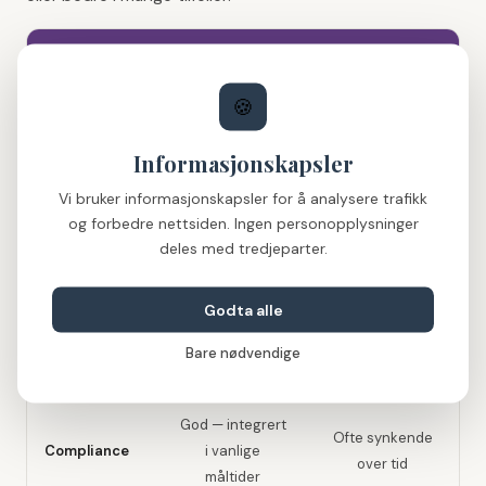
Næringsdrikker
Beriket mat
(ONS)
🍪
Variabel —
Høy — smaker
Informasjonskapsler
Aksept
mange eldre liker
som vanlig mat
ikke smaken
Vi bruker informasjonskapsler for å analysere trafikk
og forbedre nettsiden. Ingen personopplysninger
Avhenger av
Standardisert og
deles med tredjeparter.
Energitetthet
tilsetning
høy
Godta alle
Kan tilpasses
Faste smaker og
Fleksibilitet
den enkeltes
Bare nødvendige
konsistenser
preferanser
God — integrert
Ofte synkende
Compliance
i vanlige
over tid
måltider