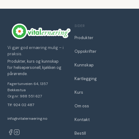
SIDER
Produkter
Vi gjør god ernæring mulig – i
Oppskrifter
praksis.
Produkter, kurs og kunnskap
Kunnskap
for helsepersonell, kjøkken og
pårørende.
Kartlegging
Fagertunveien 64, 1357
Bekkestua
Kurs
Org.nr: 988 551 627
Tlf: 924 02 487
Om oss
info@vitalernaering.no
Kontakt
Bestill