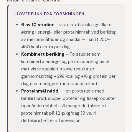
klinisk relevante resultater:
HOVEDFUNN FRA FORSKNINGEN
6 av 10 studier
–
viste statistisk signifikant
økning i energi- eller proteininntak ved beriking
av mellommåltider og snacks — i snitt 250–
450 kcal ekstra per dag.
Kombinert beriking
–
To studier som
kombinerte energi- og proteinberiking av all
mat viste spesielt sterke resultater:
gjennomsnittlig +698 kcal og +16 g protein per
dag sammenlignet med standardkost.
Proteinmål nådd
–
I en pilotstudie med
beriket brød, suppe, poteter og fiskeprodukter
oppnådde dobbelt så mange deltakere et
proteininntak på 1,2 g/kg/dag (9 vs. 4
deltakere) etter intervensjon.