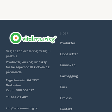
SIDER
Produkter
Vi gjør god ernæring mulig – i
Oppskrifter
praksis.
Produkter, kurs og kunnskap
Kunnskap
for helsepersonell, kjøkken og
pårørende.
Kartlegging
Fagertunveien 64, 1357
Bekkestua
Kurs
Org.nr: 988 551 627
Tlf: 924 02 487
Om oss
info@vitalernaering.no
Kontakt