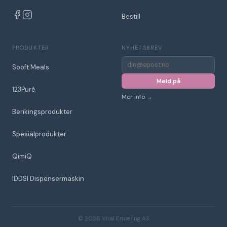
Bestill
PRODUKTER
NYHETSBREV
E-
Sooft Meals
post
for
Meld på
nyhetsbrev
123Puré
Mer info →
Berikingsprodukter
Spesialprodukter
QimiQ
IDDSI Dispensermaskin
© 2026 Vital Ernæring AS