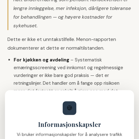
lengre innleggelse, mer infeksjon, dårligere toleranse
for behandlingen — og høyere kostnader for
sykehuset.
Dette er ikke et unntakstilfelle. Menon-rapporten
dokumenterer at dette er normaltilstanden.
For kjøkken og avdeling
–
Systematisk
ernæringsscreening ved innkomst og regelmessige
vurderinger er ikke bare god praksis — det er
retningslinjer. Det handler om å fange opp risikoen
mens det fortsatt er enkelt å gjøre noe med det.
For kliniske ernæringsfysiologer
–
Rapporten
støtter argumentet for flere stillinger og bedre tilgang
🍪
til ernæringsfaglig kompetanse. Den dokumenterte
diagnosesvikten er ikke et argument mot systemet —
Informasjonskapsler
det er et argument for å styrke det.
Vi bruker informasjonskapsler for å analysere trafikk
For beslutningstakere
–
31,7 milliarder i