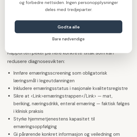
og forbedre nettsiden. Ingen personopplysninger
samfunnskostnader er ikke et tall som er naturlig gitt.
deles med tredjeparter.
Det er konsekvensen av at et avgjørende og
forebyggbart problem systematisk har blitt oversett.
Godta alle
Hva kan gjøres?
Bare nødvendige
Rapporten peker på flere konkrete tiltak som kan
redusere diagnosesvikten:
Innføre ernæringsscreening som obligatorisk
læringsmål i legeutdanningen
Inkludere ernæringsstatus i nasjonale kvalitetsregistre
Sikre at <Link>ernæringstrappen</Link> — mat,
beriking, næringsdrikk, enteral ernæring — faktisk følges
i klinisk praksis
Styrke hjemmetjenestens kapasitet til
ernæringsoppfølging
Gi pårørende konkret informasjon og veiledning om