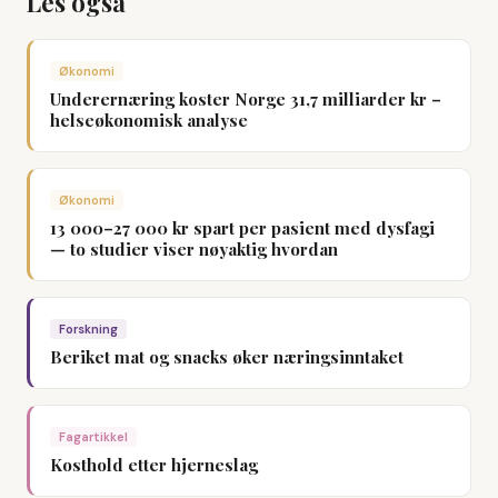
Les også
Økonomi
Underernæring koster Norge 31,7 milliarder kr –
helseøkonomisk analyse
Økonomi
13 000–27 000 kr spart per pasient med dysfagi
— to studier viser nøyaktig hvordan
Forskning
Beriket mat og snacks øker næringsinntaket
Fagartikkel
Kosthold etter hjerneslag