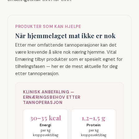
PRODUKTER SOM KAN HJELPE
Når hjemmelaget mat ikke er nok
Etter mer omfattende tannoperasjoner kan det
være krevende å sikre nok næring hjemme. Vital
Ernæring tilbyr produkter som er spesielt egnet for
tilhelingsfasen — her er de mest aktuelle for deg
etter tannoperasjon.
KLINISK ANBEFALING —
ERNÆRINGSBEHOV ETTER
TANNOPERASJON
30–35 kcal
1,2–1,5 g
Energi
Protein
per kg
per kg
kroppsvekt/dag
kroppsvekt/dag