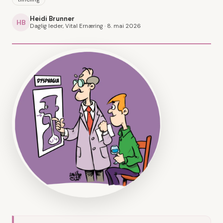
Heidi Brunner
HB
Daglig leder, Vital Ernæring ·
8. mai 2026