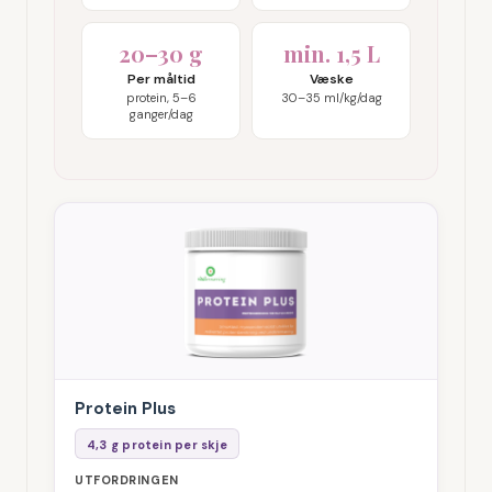
20–30 g
min. 1,5 L
Per måltid
Væske
protein, 5–6
30–35 ml/kg/dag
ganger/dag
Protein Plus
4,3 g protein per skje
UTFORDRINGEN