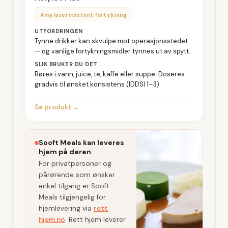
Amylaseresistent fortykning
UTFORDRINGEN
Tynne drikker kan skvulpe mot operasjonsstedet
— og vanlige fortykningsmidler tynnes ut av spytt.
SLIK BRUKER DU DET
Røres i vann, juice, te, kaffe eller suppe. Doseres
gradvis til ønsket konsistens (IDDSI 1–3).
Se produkt →
Sooft Meals kan leveres
hjem på døren
For privatpersoner og
pårørende som ønsker
enkel tilgang er Sooft
Meals tilgjengelig for
hjemlevering via
rett
hjem.no
.
Rett hjem leverer