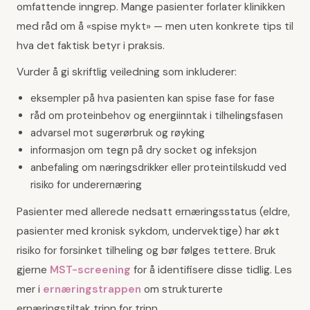
omfattende inngrep. Mange pasienter forlater klinikken
med råd om å «spise mykt» — men uten konkrete tips til
hva det faktisk betyr i praksis.
Vurder å gi skriftlig veiledning som inkluderer:
eksempler på hva pasienten kan spise fase for fase
råd om proteinbehov og energiinntak i tilhelingsfasen
advarsel mot sugerørbruk og røyking
informasjon om tegn på dry socket og infeksjon
anbefaling om næringsdrikker eller proteintilskudd ved
risiko for underernæring
Pasienter med allerede nedsatt ernæringsstatus (eldre,
pasienter med kronisk sykdom, undervektige) har økt
risiko for forsinket tilheling og bør følges tettere. Bruk
gjerne
MST-screening
for å identifisere disse tidlig. Les
mer i
ernæringstrappen
om strukturerte
ernæringstiltak trinn for trinn.