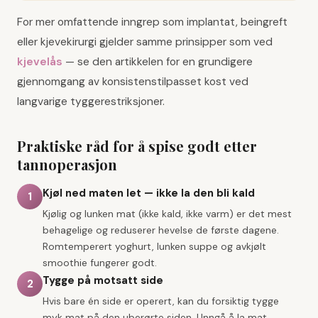
For mer omfattende inngrep som implantat, beingreft
eller kjevekirurgi gjelder samme prinsipper som ved
kjevelås
— se den artikkelen for en grundigere
gjennomgang av konsistenstilpasset kost ved
langvarige tyggerestriksjoner.
Praktiske råd for å spise godt etter
tannoperasjon
Kjøl ned maten let — ikke la den bli kald
1
Kjølig og lunken mat (ikke kald, ikke varm) er det mest
behagelige og reduserer hevelse de første dagene.
Romtemperert yoghurt, lunken suppe og avkjølt
smoothie fungerer godt.
Tygge på motsatt side
2
Hvis bare én side er operert, kan du forsiktig tygge
myk mat på den uberørte siden. Unngå å la mat