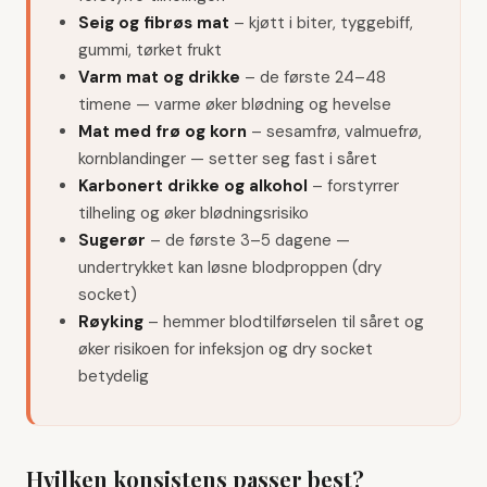
Seig og fibrøs mat
–
kjøtt i biter, tyggebiff,
gummi, tørket frukt
Varm mat og drikke
–
de første 24–48
timene — varme øker blødning og hevelse
Mat med frø og korn
–
sesamfrø, valmuefrø,
kornblandinger — setter seg fast i såret
Karbonert drikke og alkohol
–
forstyrrer
tilheling og øker blødningsrisiko
Sugerør
–
de første 3–5 dagene —
undertrykket kan løsne blodproppen (dry
socket)
Røyking
–
hemmer blodtilførselen til såret og
øker risikoen for infeksjon og dry socket
betydelig
Hvilken konsistens passer best?