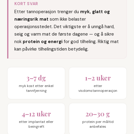
KORT SVAR
Etter tannoperasjon trenger du
myk, glatt og
næringsrik mat
som ikke belaster
operasjonsstedet. Det viktigste er å unngå hard,
seig og varm mat de første dagene — og å sikre
nok
protein og energi
for god tilheling. Riktig mat
kan påvirke tilhelingstiden betydelig.
3–7 dg
1–2 uker
myk kost etter enkel
etter
tannfjerning
visdomstannoperasjon
4–12 uker
20–30 g
etter implantat eller
protein per måltid
beingreft
anbefales