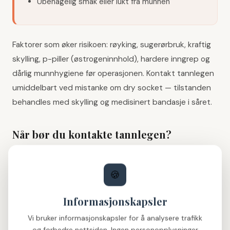
Ubehagelig smak eller lukt fra munnen
Faktorer som øker risikoen: røyking, sugerørbruk, kraftig
skylling, p-piller (østrogeninnhold), hardere inngrep og
dårlig munnhygiene før operasjonen. Kontakt tannlegen
umiddelbart ved mistanke om dry socket — tilstanden
behandles med skylling og medisinert bandasje i såret.
Når bør du kontakte tannlegen?
En viss grad av smerte, hevelse og ubehag er normalt de
første dagene. Ta kontakt ved:
🍪
tiltagende smerter etter dag 3 (normalt er avtagende
Informasjonskapsler
smerter)
vedvarende eller tiltagende hevelse etter dag 3–4
Vi bruker informasjonskapsler for å analysere trafikk
feber over 38,5 grader
og forbedre nettsiden. Ingen personopplysninger