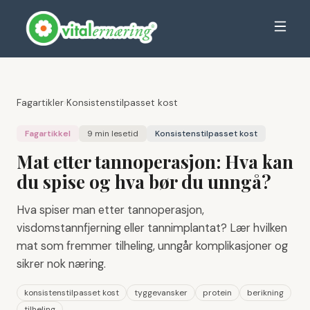
Fagartikler
›
Konsistenstilpasset kost
Fagartikkel
9 min
lesetid
Konsistenstilpasset kost
Mat etter tannoperasjon: Hva kan
du spise og hva bør du unngå?
Hva spiser man etter tannoperasjon,
visdomstannfjerning eller tannimplantat? Lær hvilken
mat som fremmer tilheling, unngår komplikasjoner og
sikrer nok næring.
konsistenstilpasset kost
tyggevansker
protein
berikning
tilheling