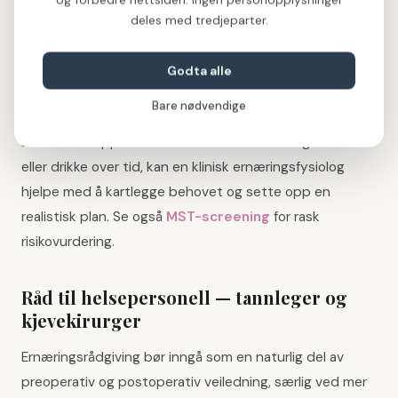
unormal lukt, smak eller utflod fra såret
deles med tredjeparter.
nummenhet i lepper, hake eller tunge som vedvarer
blødning som ikke stopper etter 20–30 minutters
Godta alle
press
Bare nødvendige
vanskeligheter med å svelge eller åpne munnen
Dersom du opplever at du ikke klarer å få i seg nok mat
eller drikke over tid, kan en klinisk ernæringsfysiolog
hjelpe med å kartlegge behovet og sette opp en
realistisk plan. Se også
MST-screening
for rask
risikovurdering.
Råd til helsepersonell — tannleger og
kjevekirurger
Ernæringsrådgiving bør inngå som en naturlig del av
preoperativ og postoperativ veiledning, særlig ved mer