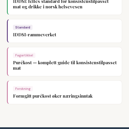
IDDSI: felles standard for konsistenstilpasset
mat og drikke i norsk helsevesen
Standard
IDDSI-rammeverket
Fagartikkel
Purékost — komplett guide til konsistenstilpasset
mat
Forskning
Formgitt purékost øker næringsinntak