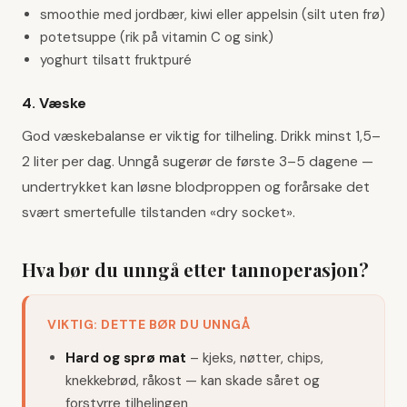
smoothie med jordbær, kiwi eller appelsin (silt uten frø)
potetsuppe (rik på vitamin C og sink)
yoghurt tilsatt fruktpuré
4. Væske
God væskebalanse er viktig for tilheling. Drikk minst 1,5–
2 liter per dag. Unngå sugerør de første 3–5 dagene —
undertrykket kan løsne blodproppen og forårsake det
svært smertefulle tilstanden «dry socket».
Hva bør du unngå etter tannoperasjon?
VIKTIG: DETTE BØR DU UNNGÅ
Hard og sprø mat
–
kjeks, nøtter, chips,
knekkebrød, råkost — kan skade såret og
forstyrre tilhelingen