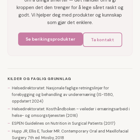
om å unngå smerter — det handler om å gi
kroppen det den trenger for å lege såret raskt og
godt. Vi hjelper deg med produkter og kunnskap
som gjør det enklere.
Se berikingsprodukter
Ta kontakt
KILDER OG FAGLIG GRUNNLAG
–
Helsedirektoratet: Nasjonale faglige retningslinjer for
forebygging og behandling av underernæring (IS-1580,
oppdatert 2024)
–
Helsedirektoratet: Kosthåndboken – veileder i ernæringsarbeid i
helse- og omsorgstjenesten (2016)
–
ESPEN Guidelines on Nutrition in Surgical Patients (2017)
–
Hupp JR, Ellis E, Tucker MR. Contemporary Oral and Maxillofacial
Surgery. 7th ed. Mosby, 2018