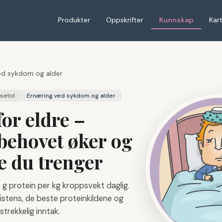
Produkter
Oppskrifter
Kunnskap
Kar
ed sykdom og alder
setid
Ernæring ved sykdom og alder
for eldre –
behovet øker og
e du trenger
5 g protein per kg kroppsvekt daglig.
istens, de beste proteinkildene og
strekkelig inntak.