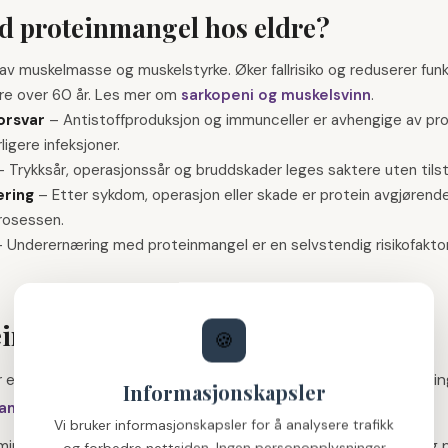
ed proteinmangel hos eldre?
av muskelmasse og muskelstyrke. Øker fallrisiko og reduserer fu
dre over 60 år. Les mer om
sarkopeni og muskelsvinn
.
orsvar
–
Antistoffproduksjon og immunceller er avhengige av prot
ligere infeksjoner.
–
Trykksår, operasjonssår og bruddskader leges saktere uten tilstr
ering
–
Etter sykdom, operasjon eller skade er protein avgjørend
prosessen.
–
Underernæring med proteinmangel er en selvstendig risikofaktor
inkilder er best for eldre?
🍪
er er like effektive. Leucin-rike kilder stimulerer muskeloppbygg
Informasjonskapsler
g aminosyrescore
:
Vi bruker informasjonskapsler for å analysere trafikk
nosyreprofil, lett å tilberede i mange former. Én egg gir ca. 6 g 
og forbedre nettsiden. Ingen personopplysninger