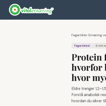
Fagartikler
›
Ernæring v
Fagartikkel
6 min
le
Protein 
hvorfor 
hvor my
Eldre trenger 1,2–1,
Forstå anabolsk res
hvordan du sikrer til