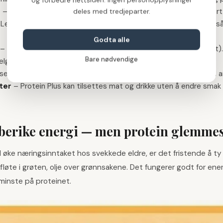
r
–
Melk, yoghurt og ost er leucin-rike. Helmelk og helfete yoghurt g
deles med tredjeparter.
–
Lettfordøyelig protein med god aminosyresammensetning. Også e
Godta alle
–
Kroppen tar opp proteinet svært godt (høy biotilgjengelighet). 
Bare nødvendige
elgevansker.
nser, bønner og erter gir protein samt fiber. Bør kombineres med an
ter
–
Protein Plus kan tilsettes mat og drikke uten å endre smak 
 å berike energi — men protein glemme
l øke næringsinntaket hos svekkede eldre, er det fristende å ty t
 fløte i grøten, olje over grønnsakene. Det fungerer godt for en
 minste på proteinet.