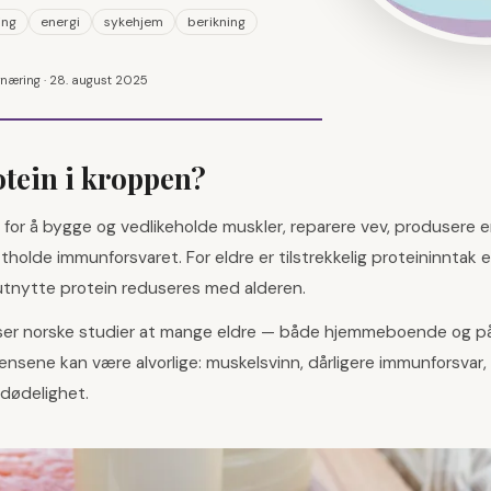
ing
energi
sykehjem
berikning
rnæring ·
28. august 2025
otein i kroppen?
t for å bygge og vedlikeholde muskler, reparere vev, produsere
olde immunforsvaret. For eldre er tilstrekkelig proteininntak ek
 utnytte protein reduseres med alderen.
viser norske studier at mange eldre — både hjemmeboende og på 
vensene kan være alvorlige: muskelsvinn, dårligere immunforsva
 dødelighet.