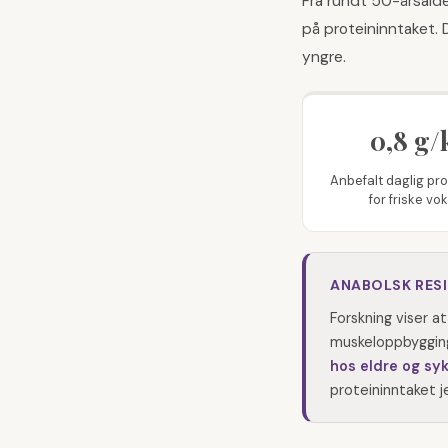
Fra rundt 50-årsald
på proteininntaket. 
yngre.
0,8 g/
Anbefalt daglig pr
for friske vo
ANABOLSK RES
Forskning viser a
muskeloppbygginge
hos eldre og sy
proteininntaket j