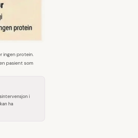
r ingen protein.
r en pasient som
sintervensjon i
kan ha