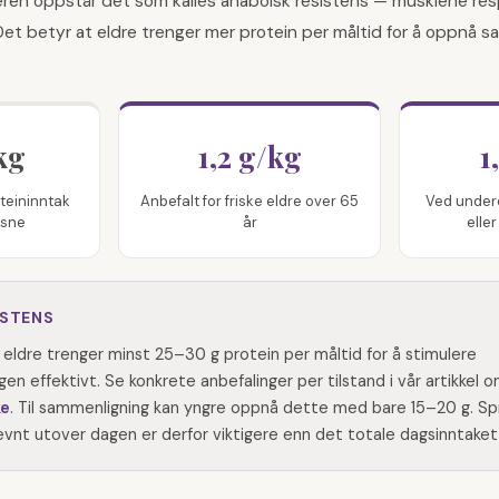
eren oppstår det som kalles anabolsk resistens — musklene res
Det betyr at eldre trenger mer protein per måltid for å oppnå
kg
1,2 g/kg
1
oteininntak
Anbefalt for friske eldre over 65
Ved under
ksne
år
elle
ISTENS
t eldre trenger minst 25–30 g protein per måltid for å stimulere
n effektivt. Se konkrete anbefalinger per tilstand i vår artikkel 
ke
. Til sammenligning kan yngre oppnå dette med bare 15–20 g. Sp
evnt utover dagen er derfor viktigere enn det totale dagsinntaket