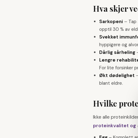
Hva skjer v
Sarkopeni
–
Tap 
opptil 30 % av el
Svekket immunf
hyppigere og alvor
Dårlig sårheling
Lengre rehabilit
For lite forsinker 
Økt dødelighet
blant eldre.
Hvilke prote
Ikke alle proteinkild
proteinkvalitet o
Egg
–
Komplett ami