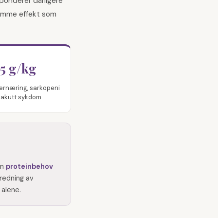
ponderer dårligere
 samme effekt som
,5 g/kg
ernæring, sarkopeni
r akutt sykdom
om
proteinbehov
redning av
 alene.