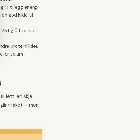
ir i tillegg energi.
n god kilde til
Viktig å tilpasse
dre proteinkilder.
eller volum
s
il fett: en skje
ergiinntaket — men