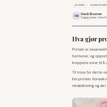
protein
underernær
Heidi Brunner
HB
Daglig leder, Vital E
Hva gjør pr
Protein er essensiel
hormoner, og oppretth
kroppens evne til å
Til tross for dette 
lite protein. Konsek
rehabilitering og økt