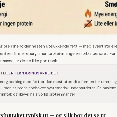
g olje inneholder nesten utelukkende fett — med svært lite elle
ienten får mer energi, men proteinmangelen forblir uendret. Fo
lmasse, er dette ikke godt nok.
 FEILEN I ERNÆRINGSARBEIDET
energiberiking med fett er den mest utbredte formen for ernæring
— men at proteinbehovet systematisk undervurderes. En pasient 
giinntak og likevel ha alvorlig proteinmangel.
sinntaket typisk ut — og slik bør det se ut