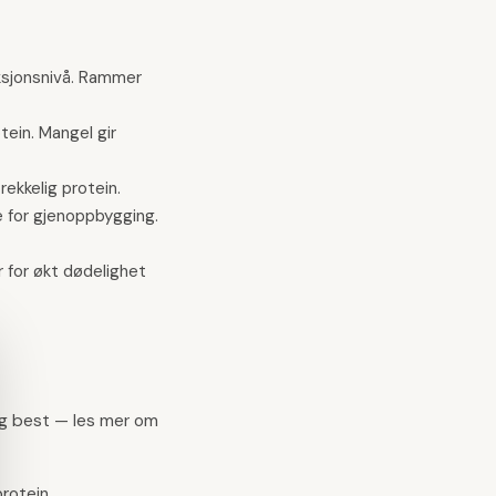
nksjonsnivå. Rammer
ein. Mangel gir
ekkelig protein.
e for gjenoppbygging.
 for økt dødelighet
ing best — les mer om
protein.