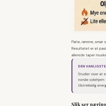
Fløte, rømme, smør o
Resultatet er at pas
allerede taper muske
DEN VANLIGSTE
Studier viser at 
norske sykehjem 
tilstrekkelig ener
Slik ser næring