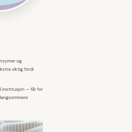
 enzymer og
stra viktig fordi
institusjon — får for
r, langsommere