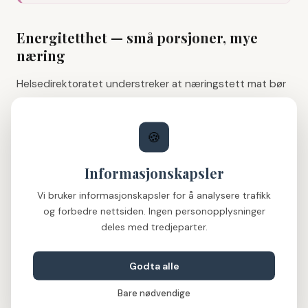
Energitetthet — små porsjoner, mye
næring
Helsedirektoratet understreker at næringstett mat bør
velges fremfor store porsjoner. Dette er spesielt viktig
for pasienter med redusert appetitt eller dysfagi, der
🍪
hvert gram teller.
Energitetthet måles i kilokalorier per gram (kcal/g). Vanlig
Informasjonskapsler
institusjonsmat har ofte en energitetthet på 0,7–1,0
Vi bruker informasjonskapsler for å analysere trafikk
kcal/g. For personer i risiko for underernæring anbefales
og forbedre nettsiden. Ingen personopplysninger
minst 1,0–1,5 kcal/g.
deles med tredjeparter.
Sooft Meals-variant
Energi
Protein
kcal/g
Godta alle
Bare nødvendige
Biff m/ potet og
431
18,9 g
1,46