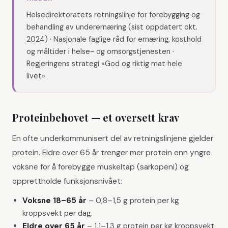
Helsedirektoratets retningslinje for forebygging og
behandling av underernæring (sist oppdatert okt.
2024) · Nasjonale faglige råd for ernæring, kosthold
og måltider i helse- og omsorgstjenesten ·
Regjeringens strategi «God og riktig mat hele
livet».
Proteinbehovet — et oversett krav
En ofte underkommunisert del av retningslinjene gjelder
protein. Eldre over 65 år trenger mer protein enn yngre
voksne for å forebygge muskeltap (sarkopeni) og
opprettholde funksjonsnivået:
Voksne 18–65 år
–
0,8–1,5 g protein per kg
kroppsvekt per dag.
Eldre over 65 år
–
1,1–1,3 g protein per kg kroppsvekt