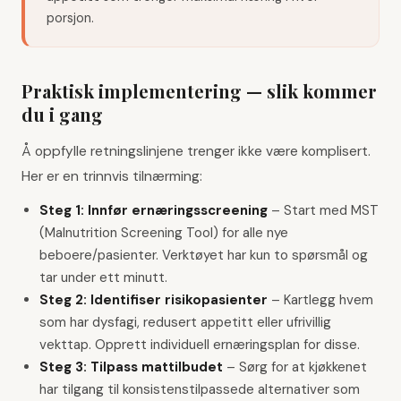
porsjon.
Praktisk implementering — slik kommer
du i gang
Å oppfylle retningslinjene trenger ikke være komplisert.
Her er en trinnvis tilnærming:
Steg 1: Innfør ernæringsscreening
–
Start med MST
(Malnutrition Screening Tool) for alle nye
beboere/pasienter. Verktøyet har kun to spørsmål og
tar under ett minutt.
Steg 2: Identifiser risikopasienter
–
Kartlegg hvem
som har dysfagi, redusert appetitt eller ufrivillig
vekttap. Opprett individuell ernæringsplan for disse.
Steg 3: Tilpass mattilbudet
–
Sørg for at kjøkkenet
har tilgang til konsistenstilpassede alternativer som