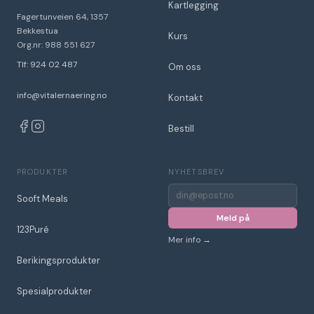
Kartlegging
Fagertunveien 64, 1357
Bekkestua
Kurs
Org.nr: 988 551 627
Tlf: 924 02 487
Om oss
info@vitalernaering.no
Kontakt
Bestill
PRODUKTER
NYHETSBREV
E-
Sooft Meals
post
for
Meld på
nyhetsbrev
123Puré
Mer info →
Berikingsprodukter
Spesialprodukter