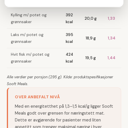
grønnsaker
kcal
Kylling m/ potet og
392
20,0 g
1,33
grønnsaker
kcal
Laks m/ potet og
395
18,9 g
1,34
grønnsaker
kcal
Hvit fisk m/ potet og
424
19,5 g
1,44
grønnsaker
kcal
Alle verdier per porsjon (295 g). Kilde: produktspesifikasjoner
Sooft Meals.
OVER ANBEFALT NIVÅ
Med en energitetthet på 1,3–1,5 kcal/g ligger Sooft
Meals godt over grensen for næringstett mat.
Dette er avgjørende for pasienter med liten
appetitt som trenger maksimal næring i hver