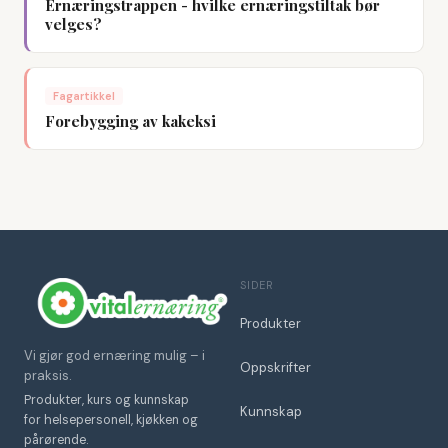
Ernæringstrappen - hvilke ernæringstiltak bør
velges?
Fagartikkel
Forebygging av kakeksi
SIDER
Produkter
Vi gjør god ernæring mulig – i
Oppskrifter
praksis.
Produkter, kurs og kunnskap
Kunnskap
for helsepersonell, kjøkken og
pårørende.