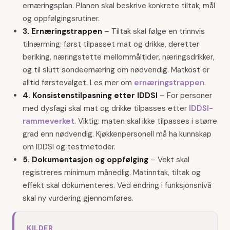
ernæringsplan. Planen skal beskrive konkrete tiltak, mål
og oppfølgingsrutiner.
3. Ernæringstrappen
–
Tiltak skal følge en trinnvis
tilnærming: først tilpasset mat og drikke, deretter
beriking, næringstette mellommåltider, næringsdrikker,
og til slutt sondeernæring om nødvendig. Matkost er
alltid førstevalget. Les mer om
ernæringstrappen
.
4. Konsistenstilpasning etter IDDSI
–
For personer
med dysfagi skal mat og drikke tilpasses etter
IDDSI-
rammeverket
. Viktig: maten skal ikke tilpasses i større
grad enn nødvendig. Kjøkkenpersonell må ha kunnskap
om IDDSI og testmetoder.
5. Dokumentasjon og oppfølging
–
Vekt skal
registreres minimum månedlig. Matinntak, tiltak og
effekt skal dokumenteres. Ved endring i funksjonsnivå
skal ny vurdering gjennomføres.
KILDER